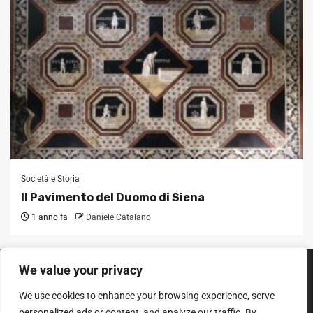
Società e Storia
Il Pavimento del Duomo di Siena
1 anno fa
Daniele Catalano
We value your privacy
SEGUICI SUI SOCIAL
We use cookies to enhance your browsing experience, serve
Facebook
Instagram
YouTube
personalized ads or content, and analyze our traffic. By