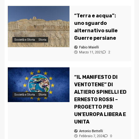
“Terra e acqua”:
uno sguardo
alternativo sulle
Guerre persiane
Società e Storia
Storia
Fabio Maielli
Marzo 11, 2021
2
“IL MANIFESTO DI
VENTOTENE” DI
ALTIERO SPINELLI ED
Società e Storia
Storia
ERNESTO ROSSI –
PROGETTO PER
UN’EUROPA LIBERA E
UNITA
Antonio Bettelli
Febbraio 7, 2024
0