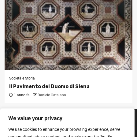
Società e Storia
Il Pavimento del Duomo di Siena
1 anno fa
Daniele Catalano
We value your privacy
SEGUICI SUI SOCIAL
We use cookies to enhance your browsing experience, serve
Facebook
Instagram
YouTube
personalized ads or content, and analyze our traffic. By