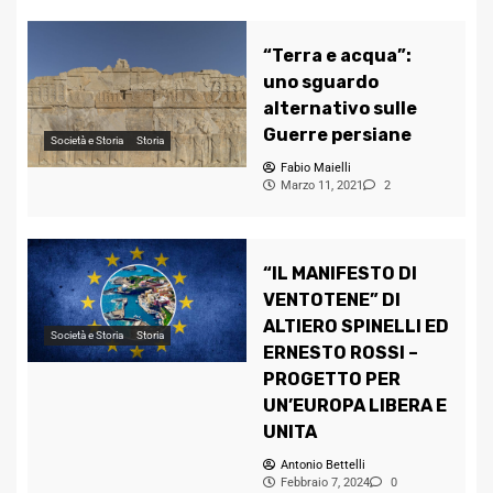
“Terra e acqua”:
uno sguardo
alternativo sulle
Guerre persiane
Società e Storia
Storia
Fabio Maielli
Marzo 11, 2021
2
“IL MANIFESTO DI
VENTOTENE” DI
ALTIERO SPINELLI ED
Società e Storia
Storia
ERNESTO ROSSI –
PROGETTO PER
UN’EUROPA LIBERA E
UNITA
Antonio Bettelli
Febbraio 7, 2024
0