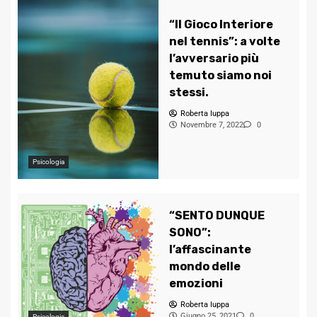
“Il Gioco Interiore
nel tennis”: a volte
l’avversario più
temuto siamo noi
stessi.
Roberta Iuppa
Novembre 7, 2022
0
Psicologia
“SENTO DUNQUE
SONO”:
l’affascinante
mondo delle
emozioni
Roberta Iuppa
Giugno 25, 2021
0
Psicologia