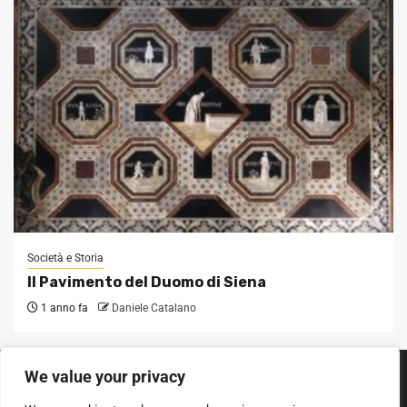
Società e Storia
Il Pavimento del Duomo di Siena
1 anno fa
Daniele Catalano
We value your privacy
SEGUICI SUI SOCIAL