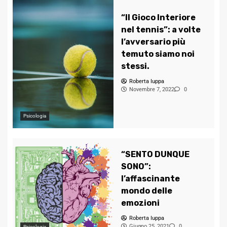
“Il Gioco Interiore
nel tennis”: a volte
l’avversario più
temuto siamo noi
stessi.
Roberta Iuppa
Novembre 7, 2022
0
Psicologia
“SENTO DUNQUE
SONO”:
l’affascinante
mondo delle
emozioni
Roberta Iuppa
Giugno 25, 2021
0
Psicologia