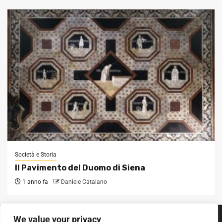
Società e Storia
Il Pavimento del Duomo di Siena
1 anno fa
Daniele Catalano
We value your privacy