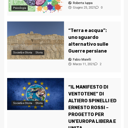
Roberta Iuppa
Giugno 25, 2021
0
Psicologia
“Terra e acqua”:
uno sguardo
alternativo sulle
Guerre persiane
Società e Storia
Storia
Fabio Maielli
Marzo 11, 2021
2
“IL MANIFESTO DI
VENTOTENE” DI
ALTIERO SPINELLI ED
Società e Storia
Storia
ERNESTO ROSSI –
PROGETTO PER
UN’EUROPA LIBERA E