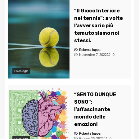
“Il Gioco Interiore
nel tennis”: a volte
l’avversario più
temuto siamo noi
stessi.
Roberta Iuppa
Novembre 7, 2022
0
Psicologia
“SENTO DUNQUE
SONO”:
l’affascinante
mondo delle
emozioni
Roberta Iuppa
Giugno 25, 2021
0
Psicologia