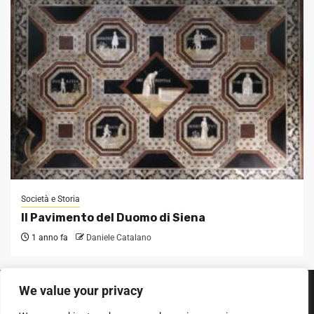
Società e Storia
Il Pavimento del Duomo di Siena
1 anno fa
Daniele Catalano
We value your privacy
SEGUICI SUI SOCIAL