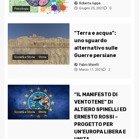
Roberta Iuppa
Giugno 25, 2021
0
Psicologia
“Terra e acqua”:
uno sguardo
alternativo sulle
Guerre persiane
Società e Storia
Storia
Fabio Maielli
Marzo 11, 2021
2
“IL MANIFESTO DI
VENTOTENE” DI
ALTIERO SPINELLI ED
Società e Storia
Storia
ERNESTO ROSSI –
PROGETTO PER
UN’EUROPA LIBERA E