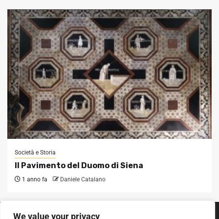
Società e Storia
Il Pavimento del Duomo di Siena
1 anno fa
Daniele Catalano
We value your privacy