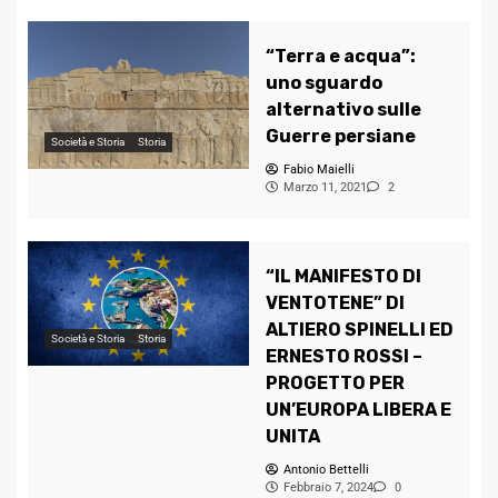
“Terra e acqua”:
uno sguardo
alternativo sulle
Guerre persiane
Società e Storia
Storia
Fabio Maielli
Marzo 11, 2021
2
“IL MANIFESTO DI
VENTOTENE” DI
ALTIERO SPINELLI ED
Società e Storia
Storia
ERNESTO ROSSI –
PROGETTO PER
UN’EUROPA LIBERA E
UNITA
Antonio Bettelli
Febbraio 7, 2024
0