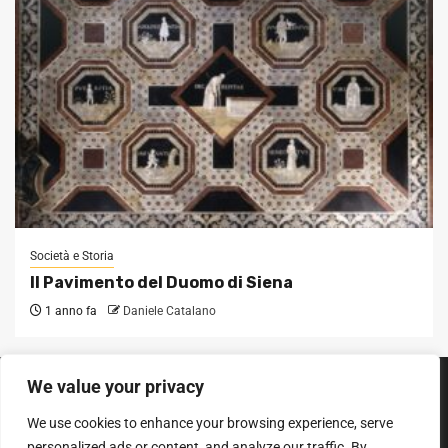
Società e Storia
Il Pavimento del Duomo di Siena
1 anno fa
Daniele Catalano
We value your privacy
SEGUICI SUI SOCIAL
We use cookies to enhance your browsing experience, serve
Facebook
Instagram
YouTube
personalized ads or content, and analyze our traffic. By