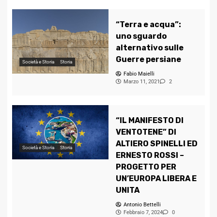
“Terra e acqua”:
uno sguardo
alternativo sulle
Guerre persiane
Società e Storia
Storia
Fabio Maielli
Marzo 11, 2021
2
“IL MANIFESTO DI
VENTOTENE” DI
ALTIERO SPINELLI ED
Società e Storia
Storia
ERNESTO ROSSI –
PROGETTO PER
UN’EUROPA LIBERA E
UNITA
Antonio Bettelli
Febbraio 7, 2024
0