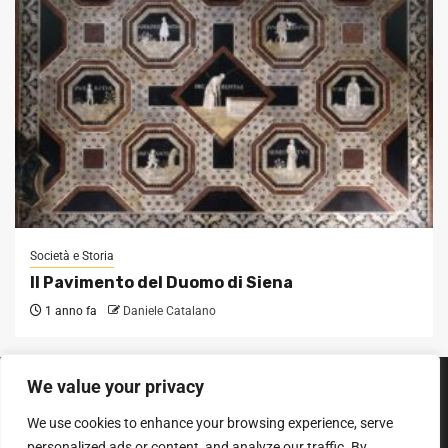
Società e Storia
Il Pavimento del Duomo di Siena
1 anno fa
Daniele Catalano
We value your privacy
SEGUICI SUI SOCIAL
We use cookies to enhance your browsing experience, serve
Facebook
Instagram
YouTube
personalized ads or content, and analyze our traffic. By