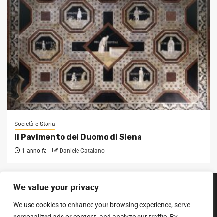
Società e Storia
Il Pavimento del Duomo di Siena
1 anno fa
Daniele Catalano
We value your privacy
SEGUICI SUI SOCIAL
We use cookies to enhance your browsing experience, serve
Facebook
Instagram
YouTube
personalized ads or content, and analyze our traffic. By