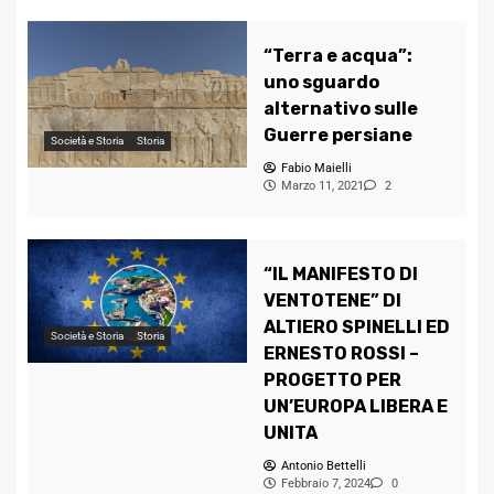
“Terra e acqua”:
uno sguardo
alternativo sulle
Guerre persiane
Società e Storia
Storia
Fabio Maielli
Marzo 11, 2021
2
“IL MANIFESTO DI
VENTOTENE” DI
ALTIERO SPINELLI ED
Società e Storia
Storia
ERNESTO ROSSI –
PROGETTO PER
UN’EUROPA LIBERA E
UNITA
Antonio Bettelli
Febbraio 7, 2024
0