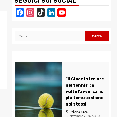
SEGUICI SUI SOCIAL
Facebook
Instagram
TikTok
LinkedIn
YouTube
Channel
Ricerca
per:
“Il Gioco Interiore
nel tennis”: a
volte l’avversario
più temuto siamo
noi stessi.
Roberta Iuppa
Novembre 7, 2022
0