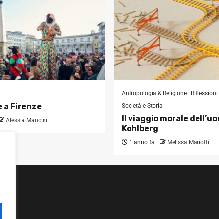
Antropologia & Religione
Riflession
 a Firenze
Società e Storia
Il viaggio morale dell’u
Alessia Mancini
Kohlberg
1 anno fa
Melissa Mariotti