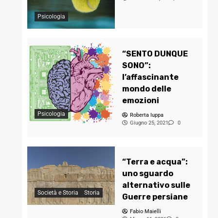
Psicologia
“SENTO DUNQUE
SONO”:
l’affascinante
mondo delle
emozioni
Psicologia
Roberta Iuppa
Giugno 25, 2021
0
“Terra e acqua”:
uno sguardo
alternativo sulle
Società e Storia
Storia
Guerre persiane
Fabio Maielli