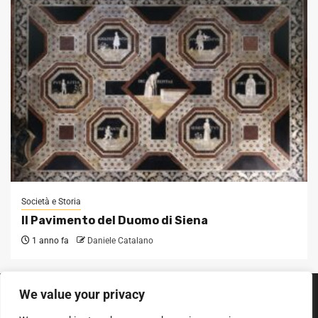
Società e Storia
Il Pavimento del Duomo di Siena
1 anno fa
Daniele Catalano
We value your privacy
SEGUICI SUI SOCIAL