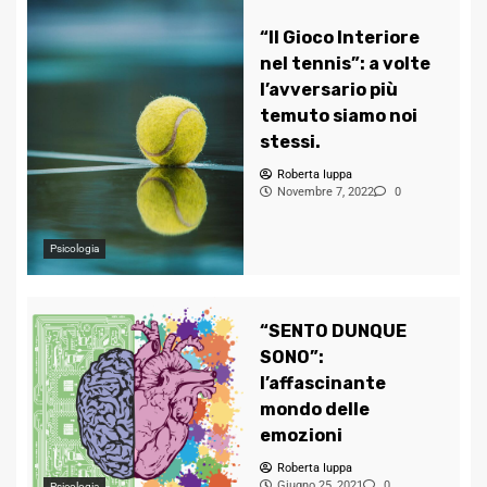
“Il Gioco Interiore
nel tennis”: a volte
l’avversario più
temuto siamo noi
stessi.
Roberta Iuppa
Novembre 7, 2022
0
Psicologia
“SENTO DUNQUE
SONO”:
l’affascinante
mondo delle
emozioni
Roberta Iuppa
Giugno 25, 2021
0
Psicologia