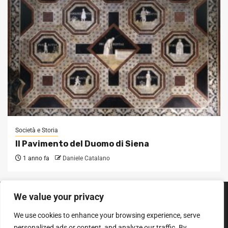
Società e Storia
Il Pavimento del Duomo di Siena
1 anno fa
Daniele Catalano
We value your privacy
SEGUICI SUI SOCIAL
We use cookies to enhance your browsing experience, serve
Facebook
Instagram
YouTube
personalized ads or content, and analyze our traffic. By