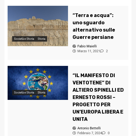
“Terra e acqua”:
uno sguardo
alternativo sulle
Guerre persiane
Società e Storia
Storia
Fabio Maielli
Marzo 11, 2021
2
“IL MANIFESTO DI
VENTOTENE” DI
ALTIERO SPINELLI ED
Società e Storia
Storia
ERNESTO ROSSI –
PROGETTO PER
UN’EUROPA LIBERA E
UNITA
Antonio Bettelli
Febbraio 7, 2024
0