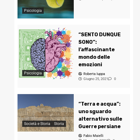
Psicologia
“SENTO DUNQUE
SONO”:
l’affascinante
mondo delle
emozioni
Psicologia
Roberta Iuppa
Giugno 25, 2021
0
“Terra e acqua”:
uno sguardo
alternativo sulle
Società e Storia
Storia
Guerre persiane
Fabio Maielli