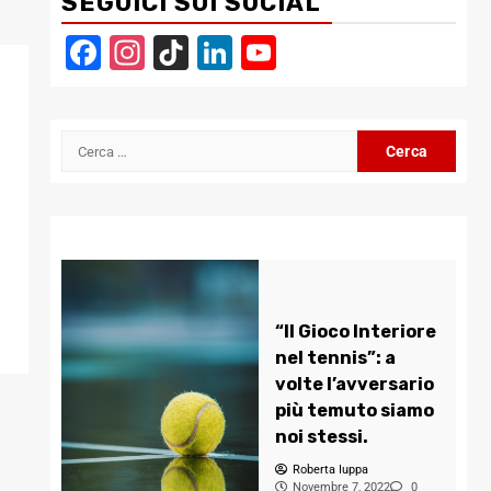
SEGUICI SUI SOCIAL
Facebook
Instagram
TikTok
LinkedIn
YouTube
Channel
Ricerca
per:
“Il Gioco Interiore
nel tennis”: a
volte l’avversario
più temuto siamo
noi stessi.
Roberta Iuppa
Novembre 7, 2022
0