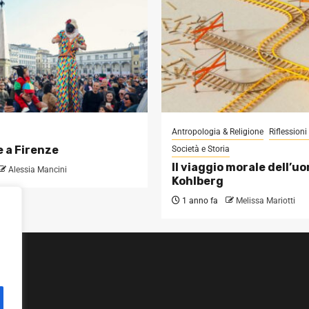
Antropologia & Religione
Riflession
 a Firenze
Società e Storia
Il viaggio morale dell’u
Alessia Mancini
Kohlberg
1 anno fa
Melissa Mariotti