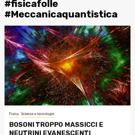
#fisicafolle
#Meccanicaquantistica
Fisica
Scienze e tecnologie
BOSONI TROPPO MASSICCI E
NEUTRINI EVANESCENTI