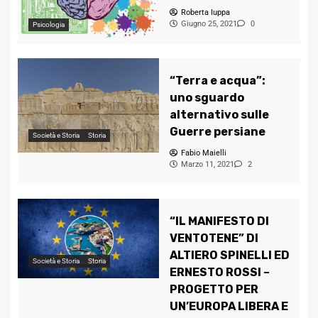
Roberta Iuppa
Giugno 25, 2021
0
Psicologia
“Terra e acqua”:
uno sguardo
alternativo sulle
Guerre persiane
Società e Storia
Storia
Fabio Maielli
Marzo 11, 2021
2
“IL MANIFESTO DI
VENTOTENE” DI
ALTIERO SPINELLI ED
Società e Storia
Storia
ERNESTO ROSSI –
PROGETTO PER
UN’EUROPA LIBERA E