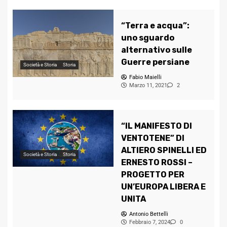
“Terra e acqua”:
uno sguardo
alternativo sulle
Guerre persiane
Società e Storia
Storia
Fabio Maielli
Marzo 11, 2021
2
“IL MANIFESTO DI
VENTOTENE” DI
ALTIERO SPINELLI ED
Società e Storia
Storia
ERNESTO ROSSI –
PROGETTO PER
UN’EUROPA LIBERA E
UNITA
Antonio Bettelli
Febbraio 7, 2024
0