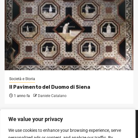
Società e Storia
Il Pavimento del Duomo di Siena
1 anno fa
Daniele Catalano
We value your privacy
SEGUICI SUI SOCIAL
We use cookies to enhance your browsing experience, serve
Facebook
Instagram
YouTube
personalized ads or content, and analyze our traffic. By