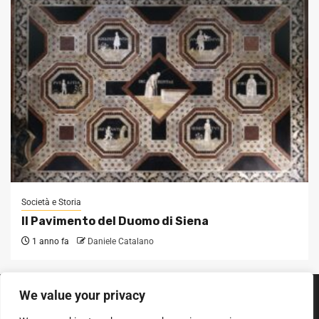
Società e Storia
Il Pavimento del Duomo di Siena
1 anno fa
Daniele Catalano
We value your privacy
SEGUICI SUI SOCIAL