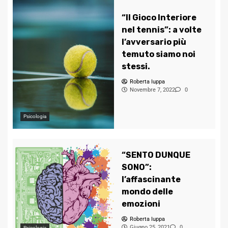
“Il Gioco Interiore
nel tennis”: a volte
l’avversario più
temuto siamo noi
stessi.
Roberta Iuppa
Novembre 7, 2022
0
Psicologia
“SENTO DUNQUE
SONO”:
l’affascinante
mondo delle
emozioni
Roberta Iuppa
Giugno 25, 2021
0
Psicologia