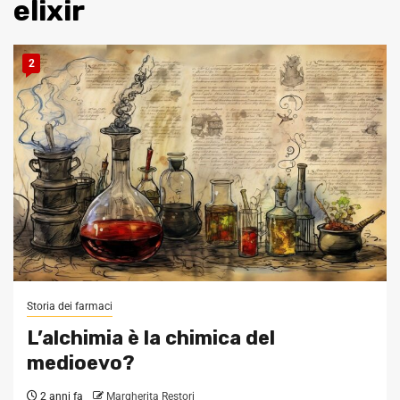
elixir
2
Storia dei farmaci
L’alchimia è la chimica del
medioevo?
2 anni fa
Margherita Restori