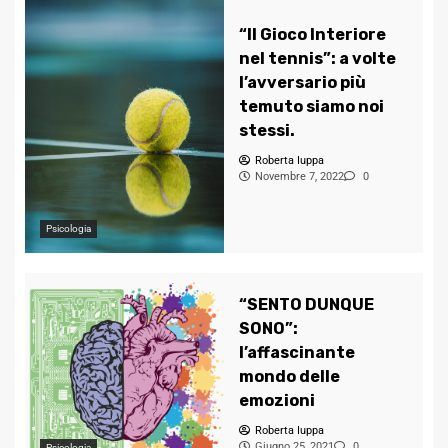
“Il Gioco Interiore
nel tennis”: a volte
l’avversario più
temuto siamo noi
stessi.
Roberta Iuppa
Novembre 7, 2022
0
Psicologia
“SENTO DUNQUE
SONO”:
l’affascinante
mondo delle
emozioni
Roberta Iuppa
Giugno 25, 2021
0
Psicologia