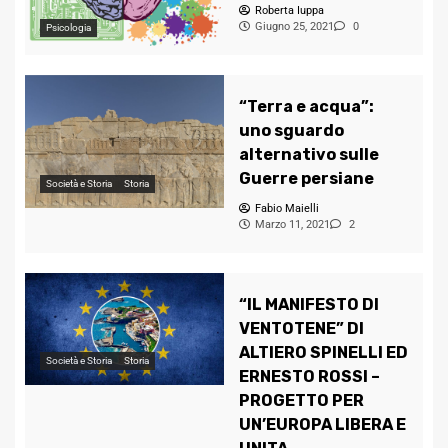
Roberta Iuppa
Giugno 25, 2021
0
Psicologia
“Terra e acqua”:
uno sguardo
alternativo sulle
Guerre persiane
Società e Storia
Storia
Fabio Maielli
Marzo 11, 2021
2
“IL MANIFESTO DI
VENTOTENE” DI
ALTIERO SPINELLI ED
Società e Storia
Storia
ERNESTO ROSSI –
PROGETTO PER
UN’EUROPA LIBERA E