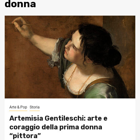
donna
Arte & Pop
Storia
Artemisia Gentileschi: arte e
coraggio della prima donna
“pittora”