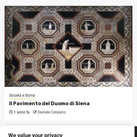
Società e Storia
Il Pavimento del Duomo di Siena
1 anno fa
Daniele Catalano
We value your privacy