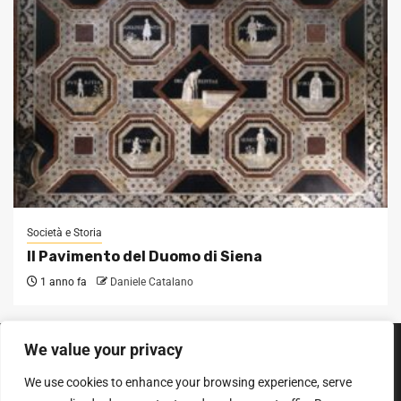
Società e Storia
Il Pavimento del Duomo di Siena
1 anno fa
Daniele Catalano
We value your privacy
SEGUICI SUI SOCIAL
We use cookies to enhance your browsing experience, serve
Facebook
Instagram
YouTube