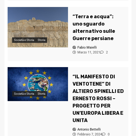
“Terra e acqua”:
uno sguardo
alternativo sulle
Guerre persiane
Società e Storia
Storia
Fabio Maielli
Marzo 11, 2021
2
“IL MANIFESTO DI
VENTOTENE” DI
ALTIERO SPINELLI ED
Società e Storia
Storia
ERNESTO ROSSI –
PROGETTO PER
UN’EUROPA LIBERA E
UNITA
Antonio Bettelli
Febbraio 7, 2024
0