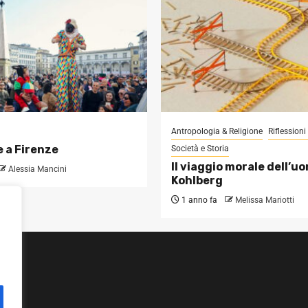
Antropologia & Religione
Riflession
 a Firenze
Società e Storia
Il viaggio morale dell’u
Alessia Mancini
Kohlberg
1 anno fa
Melissa Mariotti