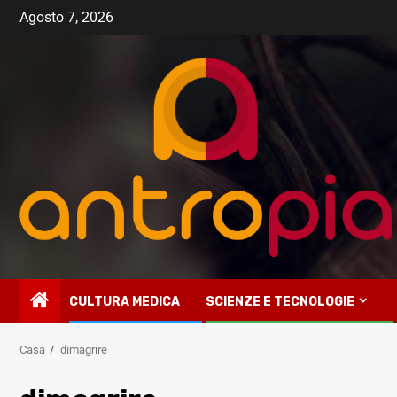
Vai
Agosto 7, 2026
al
contenuto
CULTURA MEDICA
SCIENZE E TECNOLOGIE
Casa
dimagrire