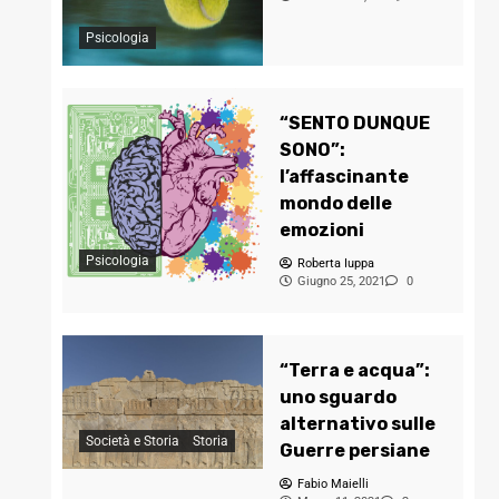
Psicologia
“SENTO DUNQUE
SONO”:
l’affascinante
mondo delle
emozioni
Psicologia
Roberta Iuppa
Giugno 25, 2021
0
“Terra e acqua”:
uno sguardo
alternativo sulle
Società e Storia
Storia
Guerre persiane
Fabio Maielli