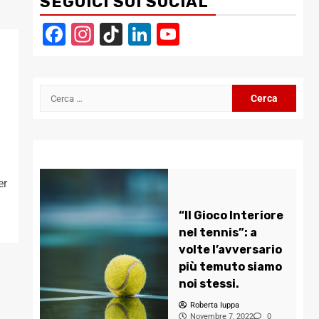
SEGUICI SUI SOCIAL
Facebook
Instagram
TikTok
LinkedIn
YouTube
Channel
Ricerca
per:
er
“Il Gioco Interiore
nel tennis”: a
volte l’avversario
più temuto siamo
noi stessi.
Roberta Iuppa
Novembre 7, 2022
0