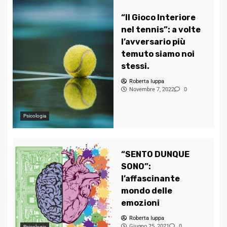
“Il Gioco Interiore
nel tennis”: a volte
l’avversario più
temuto siamo noi
stessi.
Roberta Iuppa
Novembre 7, 2022
0
Psicologia
“SENTO DUNQUE
SONO”:
l’affascinante
mondo delle
emozioni
Roberta Iuppa
Giugno 25, 2021
0
Psicologia