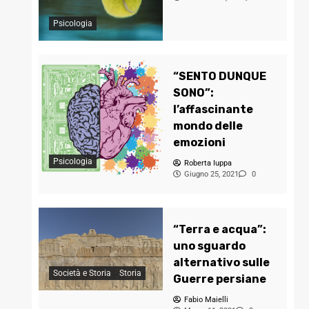
Psicologia
“SENTO DUNQUE
SONO”:
l’affascinante
mondo delle
emozioni
Psicologia
Roberta Iuppa
Giugno 25, 2021
0
“Terra e acqua”:
uno sguardo
alternativo sulle
Società e Storia
Storia
Guerre persiane
Fabio Maielli