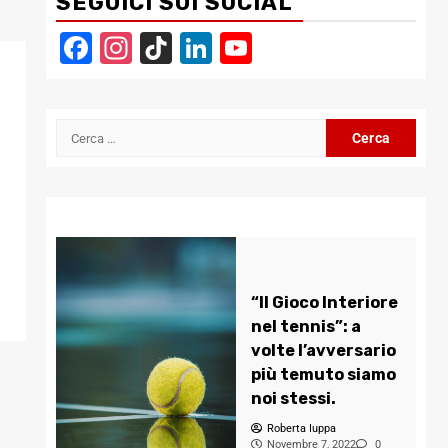
SEGUICI SUI SOCIAL
Facebook
Instagram
TikTok
LinkedIn
YouTube
Channel
Ricerca
per:
“Il Gioco Interiore
nel tennis”: a
volte l’avversario
più temuto siamo
noi stessi.
Roberta Iuppa
Novembre 7, 2022
0