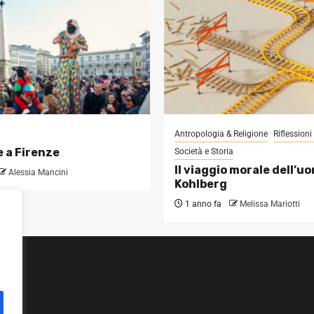
Antropologia & Religione
Riflession
 a Firenze
Società e Storia
Il viaggio morale dell’u
Alessia Mancini
Kohlberg
1 anno fa
Melissa Mariotti