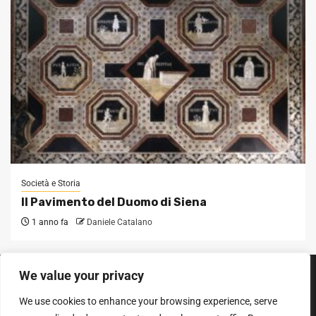
Società e Storia
Il Pavimento del Duomo di Siena
1 anno fa
Daniele Catalano
We value your privacy
SEGUICI SUI SOCIAL
We use cookies to enhance your browsing experience, serve
Facebook
Instagram
YouTube