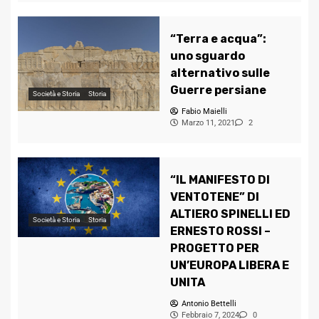
“Terra e acqua”:
uno sguardo
alternativo sulle
Guerre persiane
Società e Storia
Storia
Fabio Maielli
Marzo 11, 2021
2
“IL MANIFESTO DI
VENTOTENE” DI
ALTIERO SPINELLI ED
Società e Storia
Storia
ERNESTO ROSSI –
PROGETTO PER
UN’EUROPA LIBERA E
UNITA
Antonio Bettelli
Febbraio 7, 2024
0