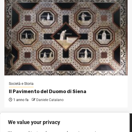
Società e Storia
Il Pavimento del Duomo di Siena
1 anno fa
Daniele Catalano
We value your privacy
SEGUICI SUI SOCIAL