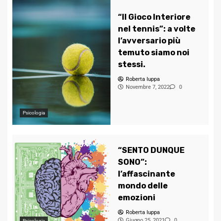
“Il Gioco Interiore
nel tennis”: a volte
l’avversario più
temuto siamo noi
stessi.
Roberta Iuppa
Novembre 7, 2022
0
Psicologia
“SENTO DUNQUE
SONO”:
l’affascinante
mondo delle
emozioni
Roberta Iuppa
Giugno 25, 2021
0
Psicologia