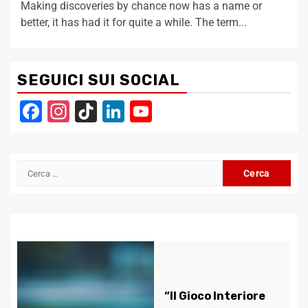
Making discoveries by chance now has a name or
better, it has had it for quite a while. The term...
SEGUICI SUI SOCIAL
Facebook
Instagram
TikTok
LinkedIn
YouTube
Channel
Ricerca
per:
“Il Gioco Interiore