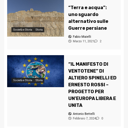
“Terra e acqua”:
uno sguardo
alternativo sulle
Guerre persiane
Società e Storia
Storia
Fabio Maielli
Marzo 11, 2021
2
“IL MANIFESTO DI
VENTOTENE” DI
ALTIERO SPINELLI ED
Società e Storia
Storia
ERNESTO ROSSI –
PROGETTO PER
UN’EUROPA LIBERA E
UNITA
Antonio Bettelli
Febbraio 7, 2024
0