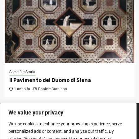
Società e Storia
Il Pavimento del Duomo di Siena
1 anno fa
Daniele Catalano
We value your privacy
SEGUICI SUI SOCIAL
We use cookies to enhance your browsing experience, serve
Facebook
Instagram
YouTube
personalized ads or content, and analyze our traffic. By
clicking "Accept All", you consent to our use of cookies.