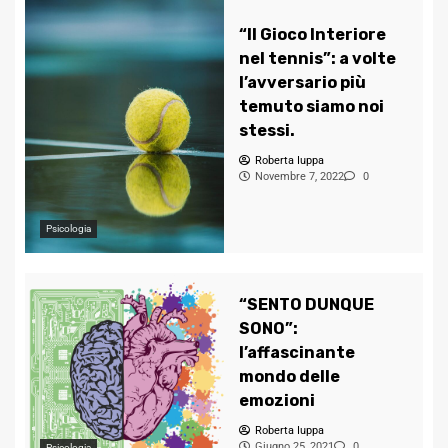
“Il Gioco Interiore
nel tennis”: a volte
l’avversario più
temuto siamo noi
stessi.
Roberta Iuppa
Novembre 7, 2022
0
Psicologia
“SENTO DUNQUE
SONO”:
l’affascinante
mondo delle
emozioni
Roberta Iuppa
Giugno 25, 2021
0
Psicologia