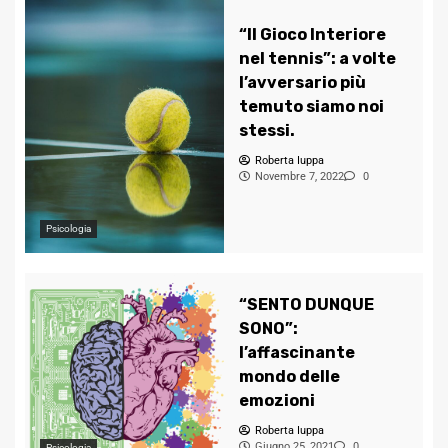
“Il Gioco Interiore
nel tennis”: a volte
l’avversario più
temuto siamo noi
stessi.
Roberta Iuppa
Novembre 7, 2022
0
Psicologia
“SENTO DUNQUE
SONO”:
l’affascinante
mondo delle
emozioni
Roberta Iuppa
Giugno 25, 2021
0
Psicologia