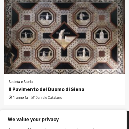
Società e Storia
Il Pavimento del Duomo di Siena
1 anno fa
Daniele Catalano
We value your privacy
SEGUICI SUI SOCIAL