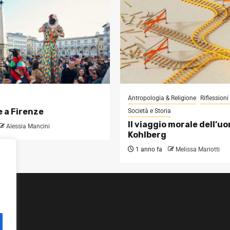
Antropologia & Religione
Riflession
 a Firenze
Società e Storia
Il viaggio morale dell’u
Alessia Mancini
Kohlberg
1 anno fa
Melissa Mariotti