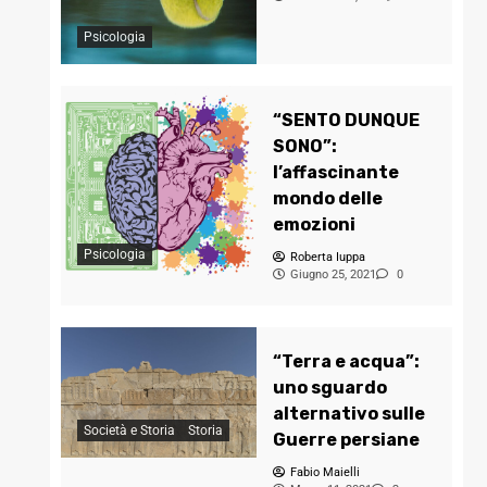
Psicologia
“SENTO DUNQUE
SONO”:
l’affascinante
mondo delle
emozioni
Psicologia
Roberta Iuppa
Giugno 25, 2021
0
“Terra e acqua”:
uno sguardo
alternativo sulle
Società e Storia
Storia
Guerre persiane
Fabio Maielli