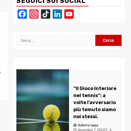
SEGUICI SUI SOCIAL
Facebook
Instagram
TikTok
LinkedIn
YouTube
Channel
Ricerca
per:
o
“Il Gioco Interiore
nel tennis”: a
volte l’avversario
più temuto siamo
noi stessi.
Roberta Iuppa
Novembre 7, 2022
0