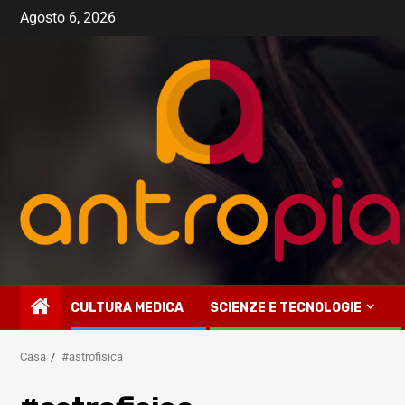
Vai
Agosto 6, 2026
al
contenuto
CULTURA MEDICA
SCIENZE E TECNOLOGIE
Casa
#astrofisica