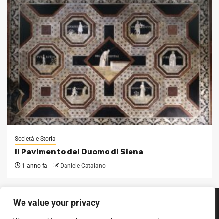
Società e Storia
Il Pavimento del Duomo di Siena
1 anno fa
Daniele Catalano
We value your privacy
SEGUICI SUI SOCIAL