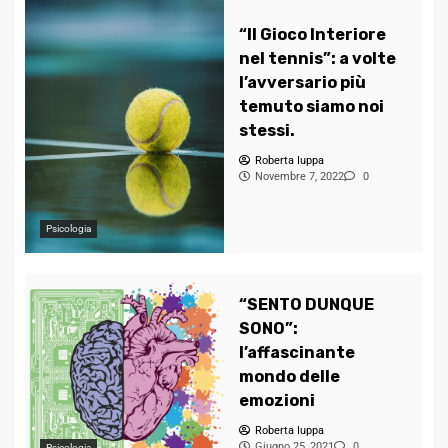
“Il Gioco Interiore
nel tennis”: a volte
l’avversario più
temuto siamo noi
stessi.
Roberta Iuppa
Novembre 7, 2022
0
Psicologia
“SENTO DUNQUE
SONO”:
l’affascinante
mondo delle
emozioni
Roberta Iuppa
Giugno 25, 2021
0
Psicologia