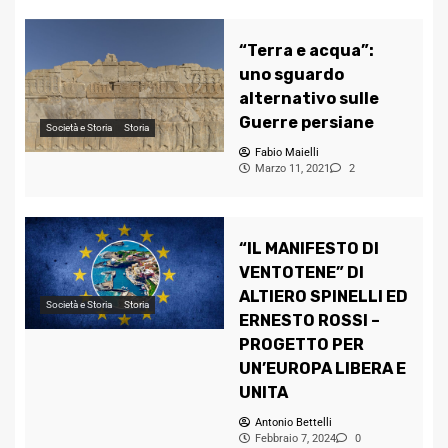
“Terra e acqua”:
uno sguardo
alternativo sulle
Guerre persiane
Società e Storia
Storia
Fabio Maielli
Marzo 11, 2021
2
“IL MANIFESTO DI
VENTOTENE” DI
ALTIERO SPINELLI ED
Società e Storia
Storia
ERNESTO ROSSI –
PROGETTO PER
UN’EUROPA LIBERA E
UNITA
Antonio Bettelli
Febbraio 7, 2024
0