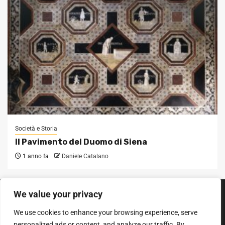
Società e Storia
Il Pavimento del Duomo di Siena
1 anno fa
Daniele Catalano
We value your privacy
SEGUICI SUI SOCIAL
We use cookies to enhance your browsing experience, serve
Facebook
Instagram
YouTube
personalized ads or content, and analyze our traffic. By