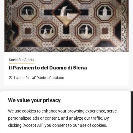
Società e Storia
Il Pavimento del Duomo di Siena
1 anno fa
Daniele Catalano
We value your privacy
SEGUICI SUI SOCIAL
We use cookies to enhance your browsing experience, serve
Facebook
Instagram
YouTube
personalized ads or content, and analyze our traffic. By
clicking "Accept All", you consent to our use of cookies.