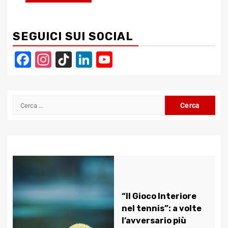
SEGUICI SUI SOCIAL
Facebook
Instagram
TikTok
LinkedIn
YouTube
Channel
Ricerca
per:
“Il Gioco Interiore
nel tennis”: a volte
l’avversario più