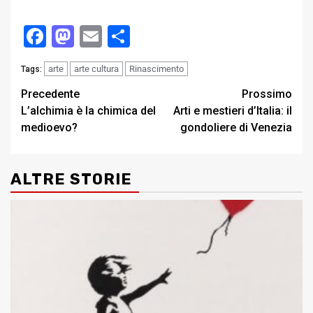
Facebook
Mastodon
Email
Condividi
arte
arte cultura
Rinascimento
Tags:
Post
Precedente
Prossimo
L’alchimia è la chimica del
Arti e mestieri d’Italia: il
navigation
medioevo?
gondoliere di Venezia
ALTRE STORIE