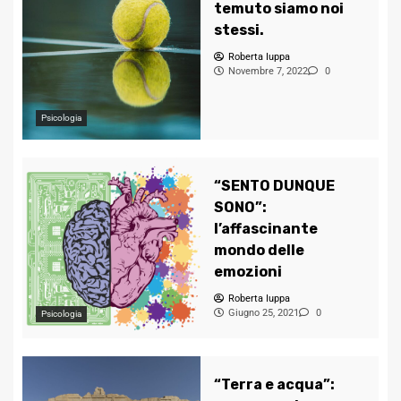
temuto siamo noi
stessi.
Roberta Iuppa
Novembre 7, 2022
0
Psicologia
“SENTO DUNQUE
SONO”:
l’affascinante
mondo delle
emozioni
Roberta Iuppa
Giugno 25, 2021
0
Psicologia
“Terra e acqua”: