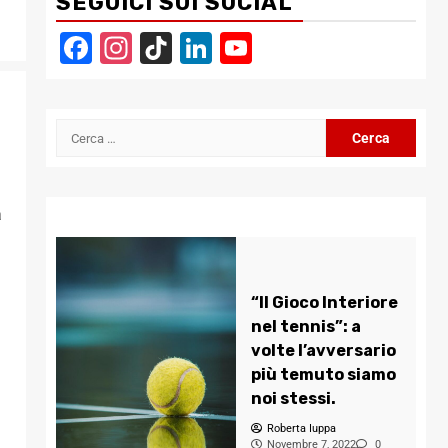
SEGUICI SUI SOCIAL
Facebook
Instagram
TikTok
LinkedIn
YouTube
Channel
Ricerca
per:
a
“Il Gioco Interiore
nel tennis”: a
volte l’avversario
più temuto siamo
a
noi stessi.
Roberta Iuppa
Novembre 7, 2022
0