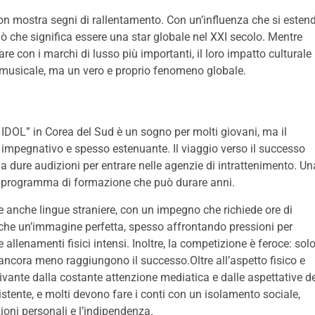
on mostra segni di rallentamento. Con un’influenza che si esten
iò che significa essere una star globale nel XXI secolo. Mentre
e con i marchi di lusso più importanti, il loro impatto culturale
 musicale, ma un vero e proprio fenomeno globale.
” IDOL” in Corea del Sud è un sogno per molti giovani, ma il
impegnativo e spesso estenuante. Il viaggio verso il successo
 a dure audizioni per entrare nelle agenzie di intrattenimento. Un
so programma di formazione che può durare anni.
e anche lingue straniere, con un impegno che richiede ore di
nche un’immagine perfetta, spesso affrontando pressioni per
 allenamenti fisici intensi. Inoltre, la competizione è feroce: sol
e ancora meno raggiungono il successo.Oltre all’aspetto fisico e
rivante dalla costante attenzione mediatica e dalle aspettative d
esistente, e molti devono fare i conti con un isolamento sociale,
zioni personali e l’indipendenza.