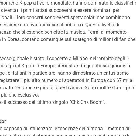
enomeno K-pop a livello mondiale, hanno dominato le classifich
iventati i primi artisti sudcoreani a essere nominati per i
obali. I loro concerti sono eventi spettacolari che combinano
essione emotiva unica con il pubblico. Questo livello di
uenza che si estende ben oltre la musica. Fermi al momento
a in Corea, contano comunque sul sostegno di milioni di fan che
esso globale è stato il concerto a Milano, nell’ambito degli I-
lta per il K-pop in Europa, dimostrando quanto sia grande la
opei, e italiani in particolare, hanno dimostrato un entusiasmo
egistrare il più alto numero di spettatori in Europa con 67 mila
iato l’enorme seguito di questi artisti. Sono inoltre stati il pri
 più che esclusivo.
o il successo dell’ultimo singolo “Chk Chk Boom”.
dor
ro capacità di influenzare le tendenze della moda. I membri di
ne di stile che collaborano con alcuni dei marchi di moda e di