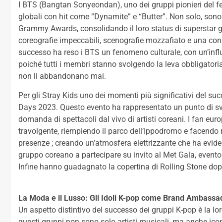
I BTS (Bangtan Sonyeondan), uno dei gruppi pionieri del f
globali con hit come “Dynamite” e “Butter”. Non solo, sono d
Grammy Awards, consolidando il loro status di superstar gl
coreografie impeccabili, scenografie mozzafiato e una conn
successo ha reso i BTS un fenomeno culturale, con un’infl
poiché tutti i membri stanno svolgendo la leva obbligatori
non li abbandonano mai.
Per gli Stray Kids uno dei momenti più significativi del succ
Days 2023. Questo evento ha rappresentato un punto di svo
domanda di spettacoli dal vivo di artisti coreani. I fan eur
travolgente, riempiendo il parco dell’Ippodromo e facendo r
presenze ; creando un’atmosfera elettrizzante che ha evidenz
gruppo coreano a partecipare su invito al Met Gala, evento
Infine hanno guadagnato la copertina di Rolling Stone dop
La Moda e il Lusso: Gli Idoli K-pop come Brand Ambassa
Un aspetto distintivo del successo dei gruppi K-pop è la lo
questi gruppi non sono solo artisti musicali, ma anche ico