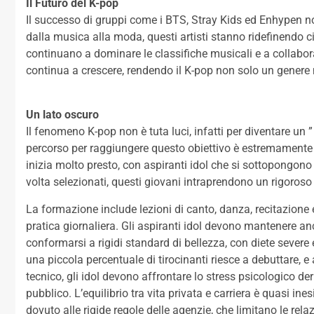
Il Futuro del K-pop
Il successo di gruppi come i BTS, Stray Kids ed Enhypen n
dalla musica alla moda, questi artisti stanno ridefinendo c
continuano a dominare le classifiche musicali e a collaborar
continua a crescere, rendendo il K-pop non solo un genere
Un lato oscuro
Il fenomeno K-pop non è tuta luci, infatti per diventare un 
percorso per raggiungere questo obiettivo è estremamente 
inizia molto presto, con aspiranti idol che si sottopongono
volta selezionati, questi giovani intraprendono un rigoro
La formazione include lezioni di canto, danza, recitazione 
pratica giornaliera. Gli aspiranti idol devono mantenere a
conformarsi a rigidi standard di bellezza, con diete severe e
una piccola percentuale di tirocinanti riesce a debuttare, 
tecnico, gli idol devono affrontare lo stress psicologico de
pubblico. L’equilibrio tra vita privata e carriera è quasi in
dovuto alle rigide regole delle agenzie, che limitano le rela