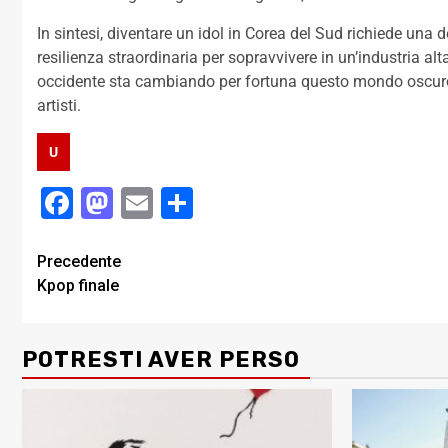
In sintesi, diventare un idol in Corea del Sud richiede una de
resilienza straordinaria per sopravvivere in un’industria a
occidente sta cambiando per fortuna questo mondo oscuro, 
artisti.
U
Facebook
Mastodon
Email
Condividi
Post
Precedente
Kpop finale
navigation
POTRESTI AVER PERSO