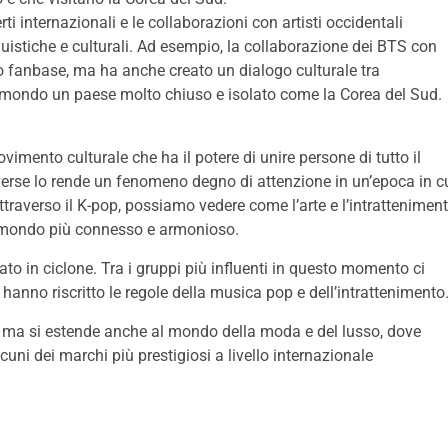
certi internazionali e le collaborazioni con artisti occidentali
istiche e culturali. Ad esempio, la collaborazione dei BTS con
o fanbase, ma ha anche creato un dialogo culturale tra
al mondo un paese molto chiuso e isolato come la Corea del Sud.
mento culturale che ha il potere di unire persone di tutto il
verse lo rende un fenomeno degno di attenzione in un’epoca in c
traverso il K-pop, possiamo vedere come l’arte e l’intrattenimen
n mondo più connesso e armonioso.
to in ciclone. Tra i gruppi più influenti in questo momento ci
 hanno riscritto le regole della musica pop e dell’intrattenimento
li, ma si estende anche al mondo della moda e del lusso, dove
cuni dei marchi più prestigiosi a livello internazionale