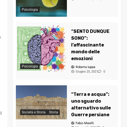
Psicologia
“SENTO DUNQUE
e
SONO”:
l’affascinante
mondo delle
emozioni
Psicologia
Roberta Iuppa
Giugno 25, 2021
0
“Terra e acqua”:
uno sguardo
alternativo sulle
Società e Storia
Storia
i
Guerre persiane
Fabio Maielli