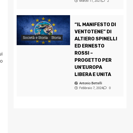
Marzo 11, 2021
2
“IL MANIFESTO DI
VENTOTENE” DI
Società e Storia
Storia
ALTIERO SPINELLI
ED ERNESTO
ROSSI –
ui
PROGETTO PER
to
UN’EUROPA
LIBERA E UNITA
Antonio Bettelli
.
Febbraio 7, 2024
0