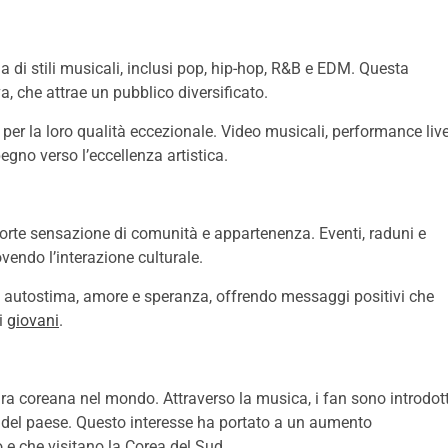
 di stili musicali, inclusi pop, hip-hop, R&B e EDM. Questa
a, che attrae un pubblico diversificato.
per la loro qualità eccezionale. Video musicali, performance liv
gno verso l’eccellenza artistica.
 forte sensazione di comunità e appartenenza. Eventi, raduni e
vendo l’interazione culturale.
i autostima, amore e speranza, offrendo messaggi positivi che
i
giovani
.
ura coreana nel mondo. Attraverso la musica, i fan sono introdott
ni del paese. Questo interesse ha portato a un aumento
 e che visitano la Corea del Sud.