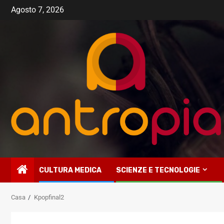
Vai
Agosto 7, 2026
al
contenuto
CULTURA MEDICA
SCIENZE E TECNOLOGIE
Casa
Kpopfinal2