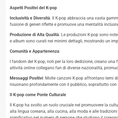
Aspetti Positivi del K-pop
Inclusività e Diversità
: Il K-pop abbraccia una vasta gamma
fusione di generi riflette e promuove una mentalità inclusiv
Produzione di Alta Qualità
: Le produzioni K-pop sono note 
e album sono curati nei minimi dettagli, mostrando un impe
Comunità e Appartenenza
:
I fandom del K-pop, noti per la loro dedizione, creano una
attività online collegano fan di diverse nazionalità, promuo
Messaggi Positivi
: Molte canzoni K-pop affrontano temi d
risuonano profondamente con il pubblico, soprattutto con 
Il K-pop come Ponte Culturale
Il K-pop ha svolto un ruolo cruciale nel promuovere la cult
alla lingua coreana, alla cucina, alla moda e alle tradizio
significativo nel numero di persone che studiano il coreano