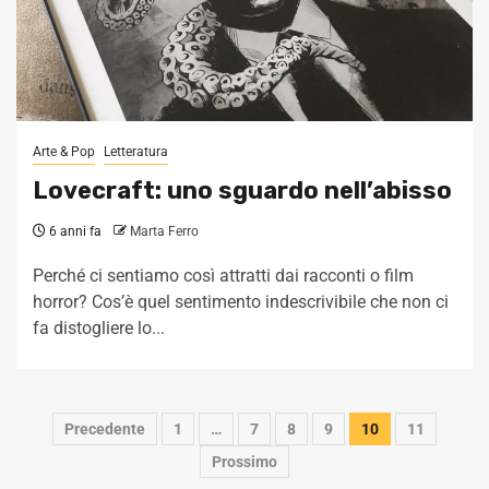
Arte & Pop
Letteratura
Lovecraft: uno sguardo nell’abisso
6 anni fa
Marta Ferro
Perché ci sentiamo così attratti dai racconti o film
horror? Cos’è quel sentimento indescrivibile che non ci
fa distogliere lo...
Navigazione
Precedente
1
…
7
8
9
10
11
articoli
Prossimo