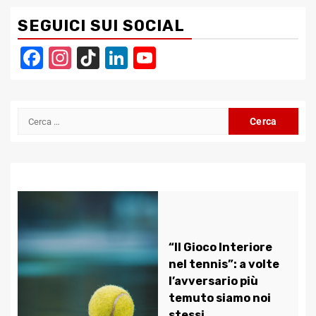
SEGUICI SUI SOCIAL
Facebook
Instagram
TikTok
LinkedIn
YouTube
Channel
Ricerca
per:
“Il Gioco Interiore
nel tennis”: a volte
l’avversario più
temuto siamo noi
stessi.