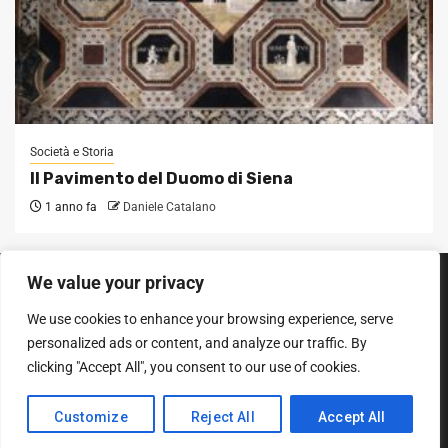
Società e Storia
Il Pavimento del Duomo di Siena
1 anno fa
Daniele Catalano
We value your privacy
SEGUICI SUI SOCIAL
We use cookies to enhance your browsing experience, serve
Facebook
Instagram
YouTube
personalized ads or content, and analyze our traffic. By
clicking "Accept All", you consent to our use of cookies.
Diritto d'autore © Tutti i diritti riservati.
|
Newsphere
entro AF
Customize
Reject All
Accept All
themes.