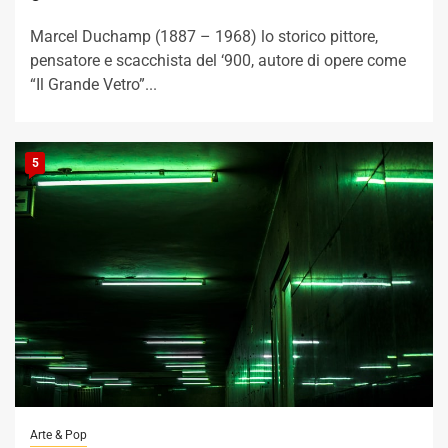
Marcel Duchamp (1887 – 1968) lo storico pittore,
pensatore e scacchista del ‘900, autore di opere come
“Il Grande Vetro”...
5
Arte & Pop