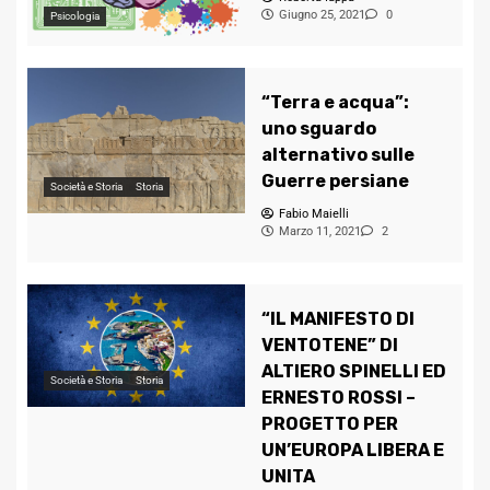
Giugno 25, 2021
0
Psicologia
“Terra e acqua”:
uno sguardo
alternativo sulle
Guerre persiane
Società e Storia
Storia
Fabio Maielli
Marzo 11, 2021
2
“IL MANIFESTO DI
VENTOTENE” DI
ALTIERO SPINELLI ED
Società e Storia
Storia
ERNESTO ROSSI –
PROGETTO PER
UN’EUROPA LIBERA E
UNITA