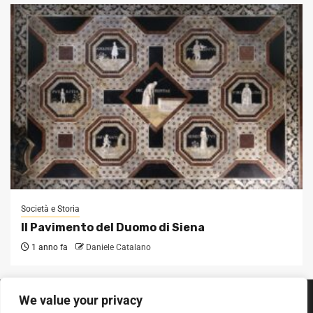
Società e Storia
Il Pavimento del Duomo di Siena
1 anno fa
Daniele Catalano
We value your privacy
SEGUICI SUI SOCIAL