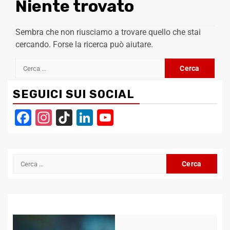
Niente trovato
Sembra che non riusciamo a trovare quello che stai
cercando. Forse la ricerca può aiutare.
Ricerca
per:
SEGUICI SUI SOCIAL
Facebook
Instagram
TikTok
LinkedIn
YouTube
Channel
Ricerca
per: