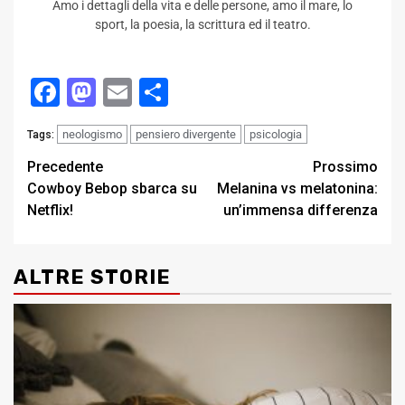
Amo i dettagli della vita e delle persone, amo il mare, lo
sport, la poesia, la scrittura ed il teatro.
Facebook
Mastodon
Email
Condividi
neologismo
pensiero divergente
psicologia
Tags:
Post
Precedente
Prossimo
Cowboy Bebop sbarca su
Melanina vs melatonina:
navigation
Netflix!
un’immensa differenza
ALTRE STORIE