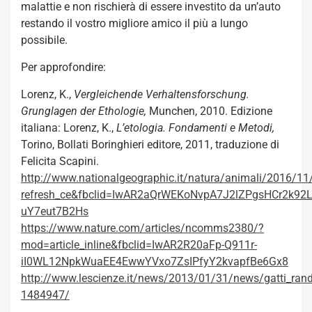
malattie e non rischierà di essere investito da un’auto
restando il vostro migliore amico il più a lungo
possibile.
Per approfondire:
Lorenz, K.,
Vergleichende Verhaltensforschung.
Grunglagen der Ethologie,
Munchen, 2010. Edizione
italiana: Lorenz, K.,
L’etologia. Fondamenti e Metodi,
Torino, Bollati Boringhieri editore, 2011, traduzione di
Felicita Scapini.
http://www.nationalgeographic.it/natura/animali/2016/11
refresh_ce&fbclid=IwAR2aQrWEKoNvpA7J2lZPgsHCr2k92
uY7eut7B2Hs
https://www.nature.com/articles/ncomms2380/?
mod=article_inline&fbclid=IwAR2R20aFp-Q911r-
iI0WL12NpkWuaEE4EwwYVxo7ZsIPfyY2kvapfBe6Gx8
http://www.lescienze.it/news/2013/01/31/news/gatti_rand
1484947/