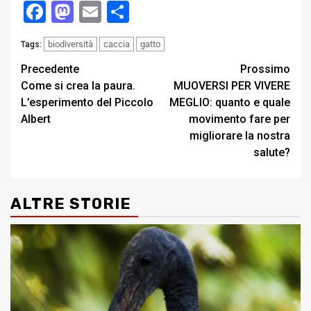
Facebook
Mastodon
Email
Condividi
biodiversità
caccia
gatto
Tags:
Post
Precedente
Prossimo
Come si crea la paura.
MUOVERSI PER VIVERE
navigation
L’esperimento del Piccolo
MEGLIO: quanto e quale
Albert
movimento fare per
migliorare la nostra
salute?
ALTRE STORIE