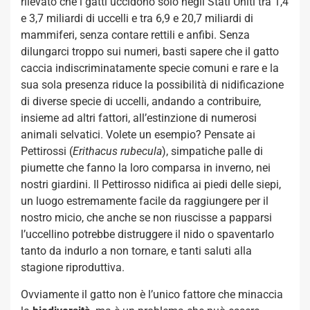
rilevato che i gatti uccidono solo negli Stati Uniti tra 1,4
e 3,7 miliardi di uccelli e tra 6,9 e 20,7 miliardi di
mammiferi, senza contare rettili e anfibi. Senza
dilungarci troppo sui numeri, basti sapere che il gatto
caccia indiscriminatamente specie comuni e rare e la
sua sola presenza riduce la possibilità di nidificazione
di diverse specie di uccelli, andando a contribuire,
insieme ad altri fattori, all’estinzione di numerosi
animali selvatici. Volete un esempio? Pensate ai
Pettirossi (
Erithacus rubecula
), simpatiche palle di
piumette che fanno la loro comparsa in inverno, nei
nostri giardini. Il Pettirosso nidifica ai piedi delle siepi,
un luogo estremamente facile da raggiungere per il
nostro micio, che anche se non riuscisse a papparsi
l’uccellino potrebbe distruggere il nido o spaventarlo
tanto da indurlo a non tornare, e tanti saluti alla
stagione riproduttiva.
Ovviamente il gatto non è l’unico fattore che minaccia