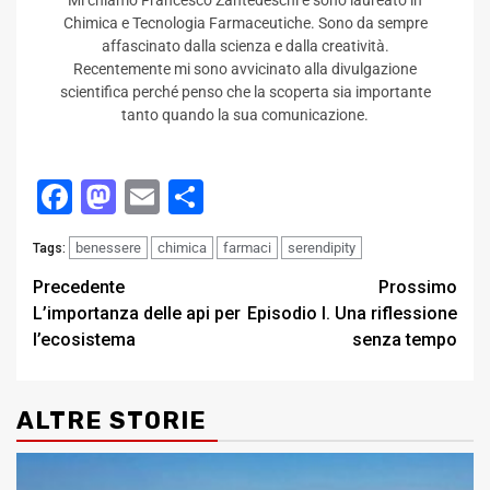
Mi chiamo Francesco Zantedeschi e sono laureato in
Chimica e Tecnologia Farmaceutiche. Sono da sempre
affascinato dalla scienza e dalla creatività.
Recentemente mi sono avvicinato alla divulgazione
scientifica perché penso che la scoperta sia importante
tanto quando la sua comunicazione.
Facebook
Mastodon
Email
Condividi
benessere
chimica
farmaci
serendipity
Tags:
Post
Precedente
Prossimo
L’importanza delle api per
Episodio I. Una riflessione
navigation
l’ecosistema
senza tempo
ALTRE STORIE