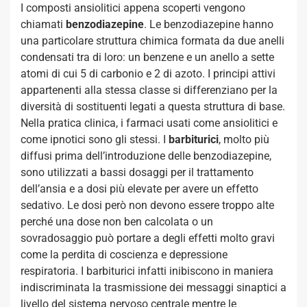
I composti ansiolitici appena scoperti vengono
chiamati
benzodiazepine
. Le benzodiazepine hanno
una particolare struttura chimica formata da due anelli
condensati tra di loro: un benzene e un anello a sette
atomi di cui 5 di carbonio e 2 di azoto. I principi attivi
appartenenti alla stessa classe si differenziano per la
diversità di sostituenti legati a questa struttura di base.
Nella pratica clinica, i farmaci usati come ansiolitici e
come ipnotici sono gli stessi. I
barbiturici
, molto più
diffusi prima dell’introduzione delle benzodiazepine,
sono utilizzati a bassi dosaggi per il trattamento
dell’ansia e a dosi più elevate per avere un effetto
sedativo. Le dosi però non devono essere troppo alte
perché una dose non ben calcolata o un
sovradosaggio può portare a degli effetti molto gravi
come la perdita di coscienza e depressione
respiratoria. I barbiturici infatti inibiscono in maniera
indiscriminata la trasmissione dei messaggi sinaptici a
livello del sistema nervoso centrale mentre le