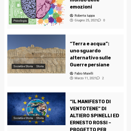
emozioni
Roberta Iuppa
Giugno 25, 2021
0
Psicologia
“Terra e acqua”:
uno sguardo
alternativo sulle
Guerre persiane
Società e Storia
Storia
Fabio Maielli
Marzo 11, 2021
2
“IL MANIFESTO DI
VENTOTENE” DI
ALTIERO SPINELLI ED
Società e Storia
Storia
ERNESTO ROSSI –
PROGETTO PER