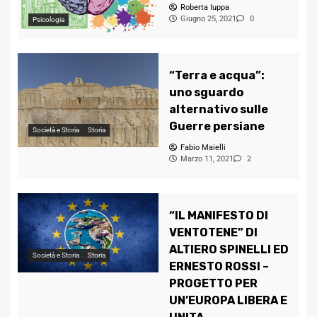
Roberta Iuppa
Giugno 25, 2021
0
Psicologia
“Terra e acqua”:
uno sguardo
alternativo sulle
Guerre persiane
Società e Storia
Storia
Fabio Maielli
Marzo 11, 2021
2
“IL MANIFESTO DI
VENTOTENE” DI
ALTIERO SPINELLI ED
Società e Storia
Storia
ERNESTO ROSSI –
PROGETTO PER
UN’EUROPA LIBERA E