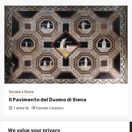
Società e Storia
Il Pavimento del Duomo di Siena
1 anno fa
Daniele Catalano
We value your privacy