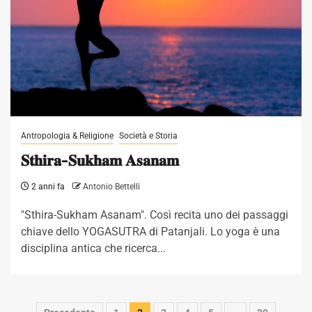
Antropologia & Religione
Società e Storia
𝐒𝐭𝐡𝐢𝐫𝐚-𝐒𝐮𝐤𝐡𝐚𝐦 𝐀𝐬𝐚𝐧𝐚𝐦
2 anni fa
Antonio Bettelli
"Sthira-Sukham Asanam". Così recita uno dei passaggi
chiave dello YOGASUTRA di Patanjali. Lo yoga è una
disciplina antica che ricerca...