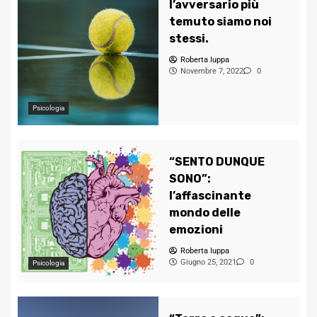
l’avversario più
temuto siamo noi
stessi.
Roberta Iuppa
Novembre 7, 2022
0
Psicologia
“SENTO DUNQUE
SONO”:
l’affascinante
mondo delle
emozioni
Roberta Iuppa
Giugno 25, 2021
0
Psicologia