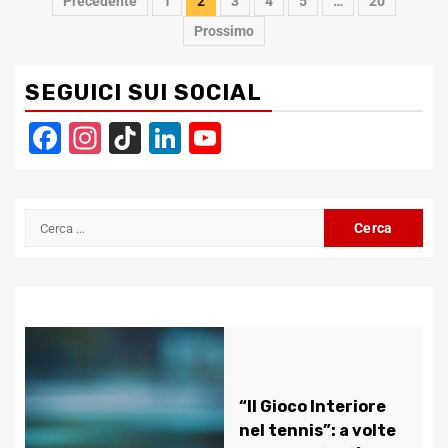
Navigazione
Precedente
1
2
3
4
5
…
20
articoli
Prossimo
SEGUICI SUI SOCIAL
Facebook
Instagram
TikTok
LinkedIn
YouTube
Channel
Ricerca
per:
“Il Gioco Interiore
nel tennis”: a volte