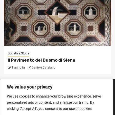
Società e Storia
Il Pavimento del Duomo di Siena
1 anno fa
Daniele Catalano
We value your privacy
SEGUICI SUI SOCIAL
We use cookies to enhance your browsing experience, serve
Facebook
Instagram
YouTube
personalized ads or content, and analyze our traffic. By
clicking "Accept All", you consent to our use of cookies.