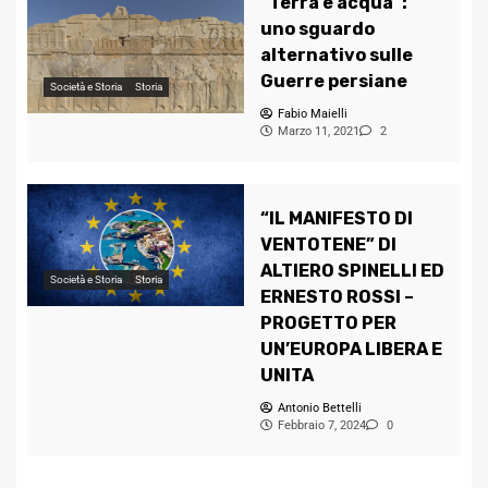
“Terra e acqua”:
uno sguardo
alternativo sulle
Guerre persiane
Società e Storia
Storia
Fabio Maielli
Marzo 11, 2021
2
“IL MANIFESTO DI
VENTOTENE” DI
ALTIERO SPINELLI ED
Società e Storia
Storia
ERNESTO ROSSI –
PROGETTO PER
UN’EUROPA LIBERA E
UNITA
Antonio Bettelli
Febbraio 7, 2024
0