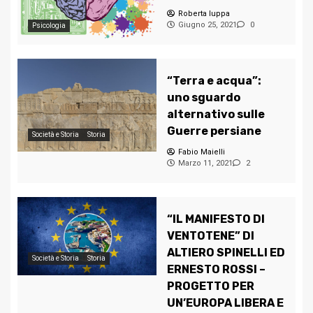
Roberta Iuppa
Giugno 25, 2021
0
Psicologia
“Terra e acqua”:
uno sguardo
alternativo sulle
Guerre persiane
Società e Storia
Storia
Fabio Maielli
Marzo 11, 2021
2
“IL MANIFESTO DI
VENTOTENE” DI
ALTIERO SPINELLI ED
Società e Storia
Storia
ERNESTO ROSSI –
PROGETTO PER
UN’EUROPA LIBERA E