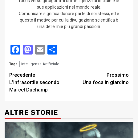
focus verso gli algoritmi di intelligenza artificiale e le
sue applicazioni nel mondo reale.
Comunicare significa donare parte di noi stessi, ed è
questo il motivo per cui la divulgazione scientifica è
una delle mie più grandi passioni.
Facebook
Mastodon
Email
Condividi
Intelligenza Artificiale
Tags:
Post
Precedente
Prossimo
L’infrasottile secondo
Una foca in giardino
navigation
Marcel Duchamp
ALTRE STORIE