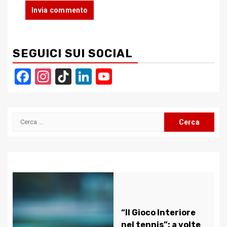
SEGUICI SUI SOCIAL
Facebook
Instagram
TikTok
LinkedIn
YouTube
Channel
Ricerca
per:
“Il Gioco Interiore
nel tennis”: a volte