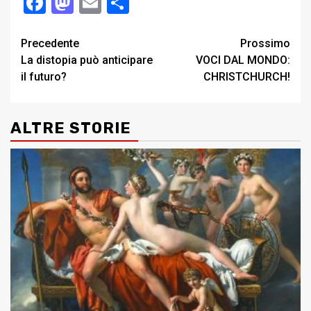
Facebook
Mastodon
Email
Condividi
Post
Precedente
Prossimo
La distopia può anticipare
VOCI DAL MONDO:
navigation
il futuro?
CHRISTCHURCH!
ALTRE STORIE