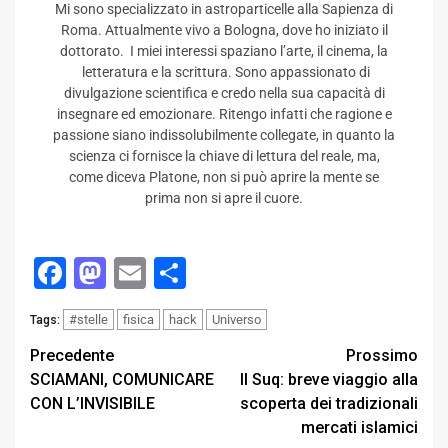
Mi sono specializzato in astroparticelle alla Sapienza di
Roma. Attualmente vivo a Bologna, dove ho iniziato il
dottorato. I miei interessi spaziano l’arte, il cinema, la
letteratura e la scrittura. Sono appassionato di
divulgazione scientifica e credo nella sua capacità di
insegnare ed emozionare. Ritengo infatti che ragione e
passione siano indissolubilmente collegate, in quanto la
scienza ci fornisce la chiave di lettura del reale, ma,
come diceva Platone, non si può aprire la mente se
prima non si apre il cuore.
Facebook
Mastodon
Email
Condividi
#stelle
fisica
hack
Universo
Tags:
Post
Precedente
Prossimo
SCIAMANI, COMUNICARE
Il Suq: breve viaggio alla
navigation
CON L’INVISIBILE
scoperta dei tradizionali
mercati islamici