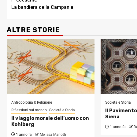
Post
La bandiera della Campania
navigation
ALTRE STORIE
Antropologia & Religione
Società e Storia
Il Pavimento
Riflessioni sul mondo
Società e Storia
Siena
Il viaggio morale dell’uomo con
Kohlberg
1 anno fa
D
1 anno fa
Melissa Mariotti