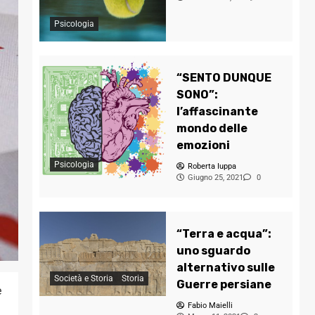
Psicologia
“SENTO DUNQUE
SONO”:
l’affascinante
mondo delle
emozioni
Psicologia
Roberta Iuppa
Giugno 25, 2021
0
“Terra e acqua”:
uno sguardo
alternativo sulle
Società e Storia
Storia
Guerre persiane
e
Fabio Maielli