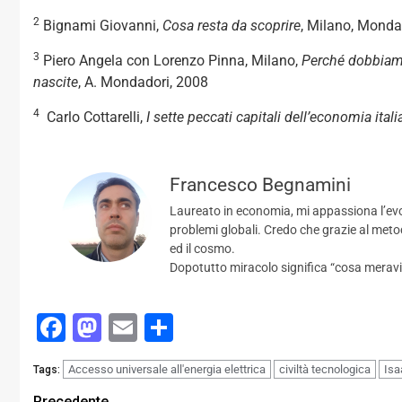
2
Bignami Giovanni,
Cosa resta da scoprire
, Milano, Monda
3
Piero Angela con Lorenzo Pinna, Milano,
Perché dobbiamo 
nascite
, A. Mondadori, 2008
4
Carlo Cottarelli,
I sette peccati capitali dell’economia ital
Francesco Begnamini
Laureato in economia, mi appassiona l’evo
problemi globali. Credo che grazie al meto
ed il cosmo.
Dopotutto miracolo significa “cosa meravi
Facebook
Mastodon
Email
Condividi
Accesso universale all'energia elettrica
civiltà tecnologica
Isa
Tags:
Precedente