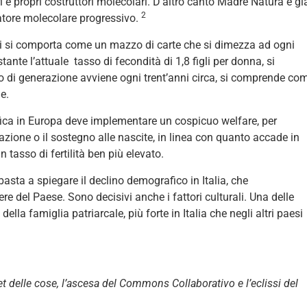
e propri costruttori molecolari. D’altro canto Madre Natura è gi
2
blatore molecolare progressivo.
nni si comporta come un mazzo di carte che si dimezza ad ogni
tante l’attuale tasso di fecondità di 1,8 figli per donna, si
 di generazione avviene ogni trent’anni circa, si comprende co
e.
afica in Europa deve implementare un cospicuo welfare, per
zione o il sostegno alle nascite, in linea con quanto accade in
tasso di fertilità ben più elevato.
sta a spiegare il declino demografico in Italia, che
 del Paese. Sono decisivi anche i fattori culturali. Una delle
lla famiglia patriarcale, più forte in Italia che negli altri paesi
et delle cose, l’ascesa del Commons Collaborativo e l’eclissi del