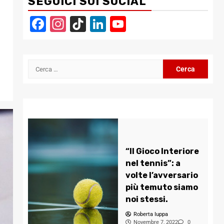
SEGUICI SUI SOCIAL
Facebook
Instagram
TikTok
LinkedIn
YouTube
Channel
Ricerca
per:
“Il Gioco Interiore
nel tennis”: a
volte l’avversario
più temuto siamo
noi stessi.
Roberta Iuppa
Novembre 7, 2022
0