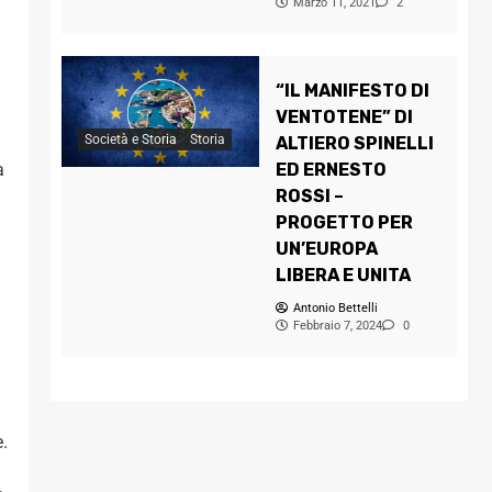
Marzo 11, 2021
2
“IL MANIFESTO DI
VENTOTENE” DI
Società e Storia
Storia
ALTIERO SPINELLI
a
ED ERNESTO
ROSSI –
PROGETTO PER
UN’EUROPA
LIBERA E UNITA
Antonio Bettelli
Febbraio 7, 2024
0
e.