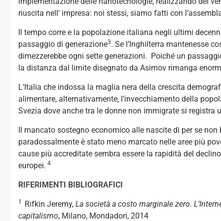
implementazione delle nanotecnologie, realizzando dei veri 
riuscita nell’ impresa: noi stessi, siamo fatti con l’assem
Il tempo corre e la popolazione italiana negli ultimi dece
3
passaggio di generazione
. Se l’Inghilterra mantenesse cos
dimezzerebbe ogni sette generazioni. Poiché un passaggio
la distanza dal limite disegnato da Asimov rimanga enorm
L’Italia che indossa la maglia nera della crescita demogr
alimentare, alternativamente, l’invecchiamento della popola
Svezia dove anche tra le donne non immigrate si registra un 
Il mancato sostegno economico alle nascite di per se non ba
paradossalmente è stato meno marcato nelle aree più povere
cause più accreditate sembra essere la rapidità del declino de
4
europei.
RIFERIMENTI BIBLIOGRAFICI
1
Rifkin Jeremy,
La società a costo marginale zero. L’Intern
capitalismo
, Milano, Mondadori, 2014