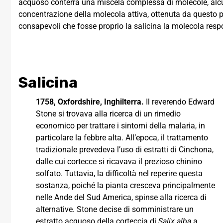
acquoso conterrà una miscela complessa di molecole, alcun
concentrazione della molecola attiva, ottenuta da questo p
consapevoli che fosse proprio la salicina la molecola respo
Salicina
1758, Oxfordshire, Inghilterra.
Il reverendo Edward
Stone si trovava alla ricerca di un rimedio
economico per trattare i sintomi della malaria, in
particolare la febbre alta. All’epoca, il trattamento
tradizionale prevedeva l’uso di estratti di Cinchona,
dalle cui cortecce si ricavava il prezioso chinino
solfato. Tuttavia, la difficoltà nel reperire questa
sostanza, poiché la pianta cresceva principalmente
nelle Ande del Sud America, spinse alla ricerca di
alternative. Stone decise di somministrare un
estratto acquoso della corteccia di
Salix alba
a