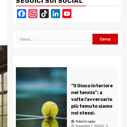
SEGUICI SUI SOCIAL
Facebook
Instagram
TikTok
LinkedIn
YouTube
Channel
Ricerca
per:
“Il Gioco Interiore
nel tennis”: a
volte l’avversario
più temuto siamo
noi stessi.
Roberta Iuppa
Novembre 7, 2022
0