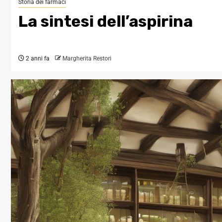
Storia dei farmaci
La sintesi dell’aspirina
2 anni fa
Margherita Restori