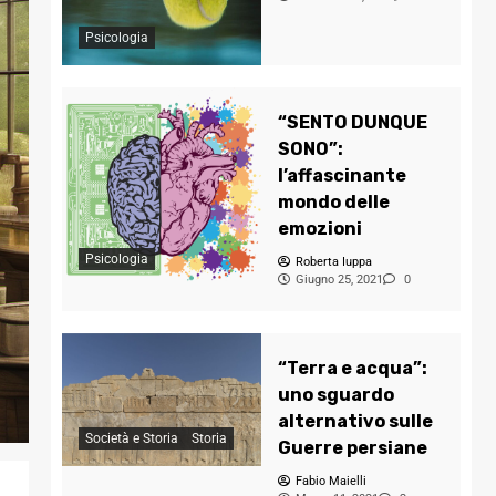
Psicologia
“SENTO DUNQUE
SONO”:
l’affascinante
mondo delle
emozioni
Psicologia
Roberta Iuppa
Giugno 25, 2021
0
“Terra e acqua”:
uno sguardo
alternativo sulle
Società e Storia
Storia
Guerre persiane
Fabio Maielli