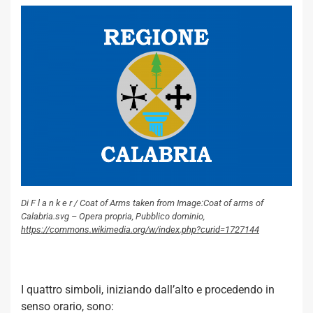
Di F l a n k e r / Coat of Arms taken from Image:Coat of arms of
Calabria.svg – Opera propria, Pubblico dominio,
https://commons.wikimedia.org/w/index.php?curid=1727144
I quattro simboli, iniziando dall’alto e procedendo in
senso orario, sono: