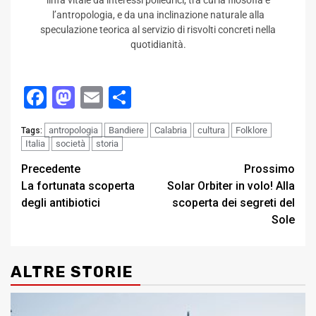
linfa vitale da interessi poliedrici, tra cui la filosofia e
l’antropologia, e da una inclinazione naturale alla
speculazione teorica al servizio di risvolti concreti nella
quotidianità.
Facebook
Mastodon
Email
Condividi
antropologia
Bandiere
Calabria
cultura
Folklore
Tags:
Italia
società
storia
Post
Precedente
Prossimo
La fortunata scoperta
Solar Orbiter in volo! Alla
navigation
degli antibiotici
scoperta dei segreti del
Sole
ALTRE STORIE