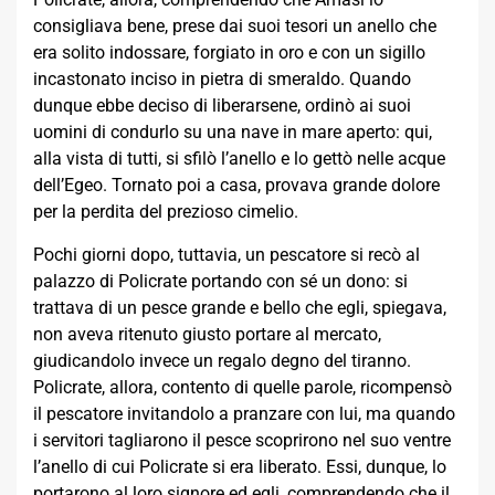
consigliava bene, prese dai suoi tesori un anello che
era solito indossare, forgiato in oro e con un sigillo
incastonato inciso in pietra di smeraldo. Quando
dunque ebbe deciso di liberarsene, ordinò ai suoi
uomini di condurlo su una nave in mare aperto: qui,
alla vista di tutti, si sfilò l’anello e lo gettò nelle acque
dell’Egeo. Tornato poi a casa, provava grande dolore
per la perdita del prezioso cimelio.
Pochi giorni dopo, tuttavia, un pescatore si recò al
palazzo di Policrate portando con sé un dono: si
trattava di un pesce grande e bello che egli, spiegava,
non aveva ritenuto giusto portare al mercato,
giudicandolo invece un regalo degno del tiranno.
Policrate, allora, contento di quelle parole, ricompensò
il pescatore invitandolo a pranzare con lui, ma quando
i servitori tagliarono il pesce scoprirono nel suo ventre
l’anello di cui Policrate si era liberato. Essi, dunque, lo
portarono al loro signore ed egli, comprendendo che il