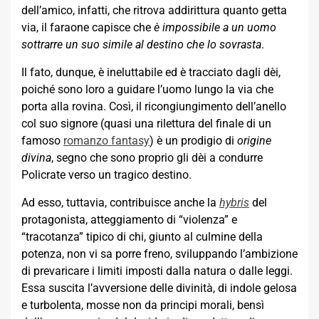
dell’amico, infatti, che ritrova addirittura quanto getta
via, il faraone capisce che
è impossibile a un uomo
sottrarre un suo simile al destino che lo sovrasta
.
Il fato, dunque, è ineluttabile ed è tracciato dagli dèi,
poiché sono loro a guidare l’uomo lungo la via che
porta alla rovina. Così, il ricongiungimento dell’anello
col suo signore (quasi una rilettura del finale di un
famoso
romanzo fantasy
) è un prodigio di
origine
divina
, segno che sono proprio gli dèi a condurre
Policrate verso un tragico destino.
Ad esso, tuttavia, contribuisce anche la
hybris
del
protagonista, atteggiamento di “violenza” e
“tracotanza” tipico di chi, giunto al culmine della
potenza, non vi sa porre freno, sviluppando l’ambizione
di prevaricare i limiti imposti dalla natura o dalle leggi.
Essa suscita l’avversione delle divinità, di indole gelosa
e turbolenta, mosse non da principi morali, bensì