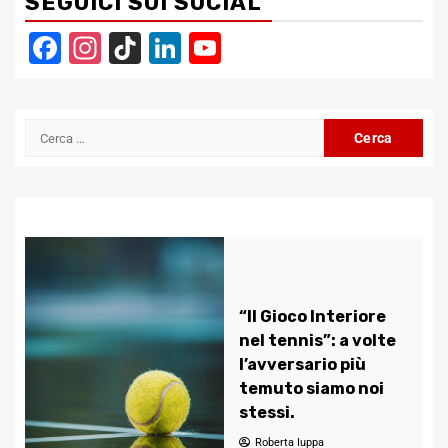
SEGUICI SUI SOCIAL
Facebook
Instagram
TikTok
LinkedIn
YouTube
Channel
Ricerca
per:
“Il Gioco Interiore
nel tennis”: a volte
l’avversario più
temuto siamo noi
stessi.
Roberta Iuppa