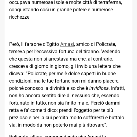
occupava numerose isole e molte città di terraferma,
conquistando così un grande potere e numerose
ricchezze.
Però, Il faraone d’Egitto
Amasi
, amico di Policrate,
temeva per l’eccessiva fortuna del tiranno. Vedendo
che questa non si arrestava ma che, al contrario,
cresceva di giorno in giorno, gli inviò una lettera che
diceva: “Policrate, per me è dolce saperti in buone
condizioni, ma le tue fortune non mi danno piacere,
poiché conosco la divinità e so che è
invidiosa
. Infatti,
non ho ancora sentito dire di nessuno che, essendo
fortunato in tutto, non sia finito male. Perciò dammi
retta e fa’ come ti dico: prendi l’oggetto per te più
prezioso e per la cui perdita molto soffriresti e buttalo
via, in modo da non poterlo mai più ritrovare”.
Policrate, allora, comprendendo che Amasi lo