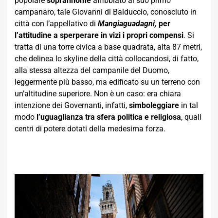
popolare
soprannome
affibbiato al suo primo
campanaro, tale Giovanni di Balduccio, conosciuto in
città con l’appellativo di
Mangiaguadagni,
per
l’attitudine a sperperare in vizi i propri compensi
. Si
tratta di una torre civica a base quadrata, alta 87 metri,
che delinea lo skyline della città collocandosi, di fatto,
alla stessa altezza del campanile del Duomo,
leggermente più basso, ma edificato su un terreno con
un’altitudine superiore. Non è un caso: era chiara
intenzione dei Governanti, infatti,
simboleggiare
in tal
modo
l’uguaglianza tra sfera politica e religiosa
, quali
centri di potere dotati della medesima forza.