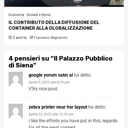
Economia
Società e Storia
IL CONTRIBUTO DELLA DIFFUSIONE DEL
CONTAINER ALLA GLOBALIZZAZIONE
2 anni fa
Francesco Begnamini
4 pensieri su “
Il Palazzo Pubblico
di Siena
”
google yorum satın al
ha detto:
Aprile 5, 2023 alle 8:24 pm
V3ry nice post.
zebra printer near hsr layout
ha detto:
Aprile 23, 2023 alle 12:26 pm
I like the efforts you have put in this, regards
for all the great content.