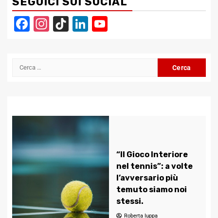
SEGUICI SUI SOCIAL
Facebook
Instagram
TikTok
LinkedIn
YouTube
Channel
Ricerca
per:
“Il Gioco Interiore
nel tennis”: a volte
l’avversario più
temuto siamo noi
stessi.
Roberta Iuppa