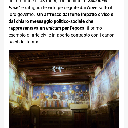
per un totale di 33 metri, che decora la
“
Sala della
Pace
”
e raffigura le virtù perseguite dai
Nove
sotto il
loro governo.
Un affresco dal forte impatto civico e
dal chiaro messaggio politico-sociale che
rappresentava un
unicum
per l’epoca
: il primo
esempio di arte civile in aperto contrasto con i canoni
sacri del tempo.