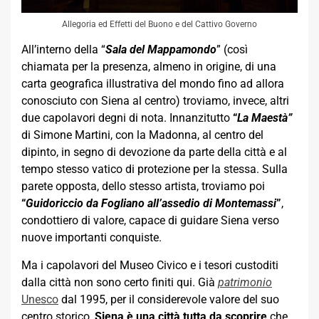
Allegoria ed Effetti del Buono e del Cattivo Governo
All’interno della “
Sala del Mappamondo
” (così
chiamata per la presenza, almeno in origine, di una
carta geografica illustrativa del mondo fino ad allora
conosciuto con Siena al centro) troviamo, invece, altri
due capolavori degni di nota. Innanzitutto
“
La
Maestà”
di Simone Martini, con la Madonna, al centro del
dipinto, in segno di devozione da parte della città e al
tempo stesso vatico di protezione per la stessa. Sulla
parete opposta, dello stesso artista, troviamo poi
“
Guidoriccio da Fogliano all’assedio di Montemassi
”
,
condottiero di valore, capace di guidare Siena verso
nuove importanti conquiste.
Ma i capolavori del Museo Civico e i tesori custoditi
dalla città non sono certo finiti qui. Già
patrimonio
Unesco
dal 1995, per il considerevole valore del suo
centro storico,
Siena
è una città tutta da scoprire
che