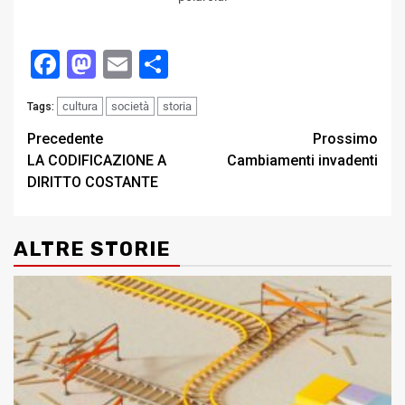
Facebook
Mastodon
Email
Condividi
cultura
società
storia
Tags:
Post
Precedente
Prossimo
LA CODIFICAZIONE A
Cambiamenti invadenti
navigation
DIRITTO COSTANTE
ALTRE STORIE