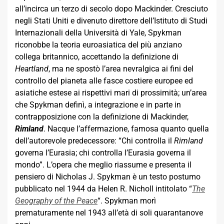
all’incirca un terzo di secolo dopo Mackinder. Cresciuto
negli Stati Uniti e divenuto direttore dell’Istituto di Studi
Internazionali della Università di Yale, Spykman
riconobbe la teoria euroasiatica del più anziano
collega britannico, accettando la definizione di
Heartland
, ma ne spostò l’area nevralgica ai fini del
controllo del pianeta alle fasce costiere europee ed
asiatiche estese ai rispettivi mari di prossimità; un’area
che Spykman definì, a integrazione e in parte in
contrapposizione con la definizione di Mackinder,
Rimland
. Nacque l’affermazione, famosa quanto quella
dell’autorevole predecessore: “Chi controlla il
Rimland
governa l’Eurasia; chi controlla l’Eurasia governa il
mondo”. L’opera che meglio riassume e presenta il
pensiero di Nicholas J. Spykman è un testo postumo
pubblicato nel 1944 da Helen R. Nicholl intitolato “
The
Geography of the Peace
“. Spykman morì
prematuramente nel 1943 all’età di soli quarantanove