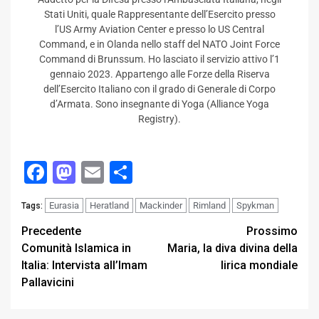
Stati Uniti, quale Rappresentante dell’Esercito presso
l’US Army Aviation Center e presso lo US Central
Command, e in Olanda nello staff del NATO Joint Force
Command di Brunssum. Ho lasciato il servizio attivo l’1
gennaio 2023. Appartengo alle Forze della Riserva
dell’Esercito Italiano con il grado di Generale di Corpo
d’Armata. Sono insegnante di Yoga (Alliance Yoga
Registry).
Facebook
Mastodon
Email
Condividi
Eurasia
Heratland
Mackinder
Rimland
Spykman
Tags:
Post
Precedente
Prossimo
Comunità Islamica in
Maria, la diva divina della
navigation
Italia: Intervista all’Imam
lirica mondiale
Pallavicini