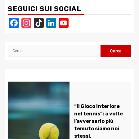
SEGUICI SUI SOCIAL
Facebook
Instagram
TikTok
LinkedIn
YouTube
Channel
Ricerca
per:
“Il Gioco Interiore
nel tennis”: a volte
l’avversario più
temuto siamo noi
stessi.