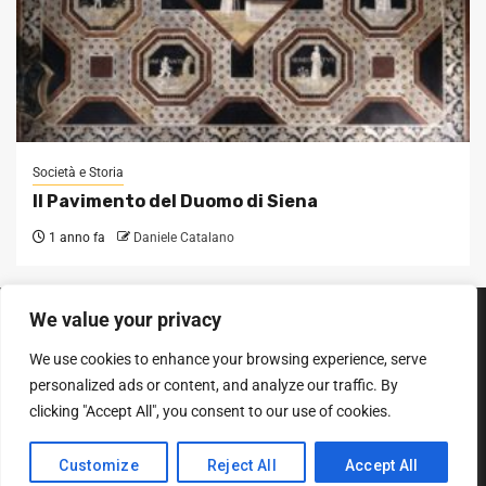
Società e Storia
Il Pavimento del Duomo di Siena
1 anno fa
Daniele Catalano
We value your privacy
SEGUICI SUI SOCIAL
We use cookies to enhance your browsing experience, serve
Facebook
Instagram
YouTube
personalized ads or content, and analyze our traffic. By
clicking "Accept All", you consent to our use of cookies.
Diritto d'autore © Tutti i diritti riservati.
|
Newsphere
entro AF
Customize
Reject All
Accept All
themes.