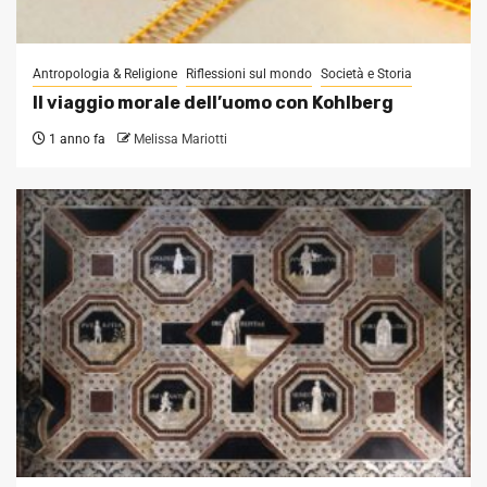
Antropologia & Religione
Riflessioni sul mondo
Società e Storia
Il viaggio morale dell’uomo con Kohlberg
1 anno fa
Melissa Mariotti