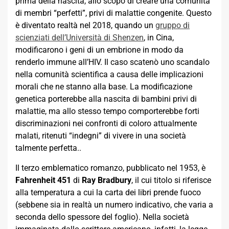
prima della nascita, allo scopo di creare una comunità
di membri “perfetti”, privi di malattie congenite. Questo
è diventato realtà nel 2018, quando un
gruppo di
scienziati dell’Università di Shenzen
, in Cina,
modificarono i geni di un embrione in modo da
renderlo immune all’HIV. Il caso scatenò uno scandalo
nella comunità scientifica a causa delle implicazioni
morali che ne stanno alla base. La modificazione
genetica porterebbe alla nascita di bambini privi di
malattie, ma allo stesso tempo comporterebbe forti
discriminazioni nei confronti di coloro attualmente
malati, ritenuti “indegni” di vivere in una società
talmente perfetta..
Il terzo emblematico romanzo, pubblicato nel 1953, è
Fahrenheit 451
di
Ray Bradbury
, il cui titolo si riferisce
alla temperatura a cui la carta dei libri prende fuoco
(sebbene sia in realtà un numero indicativo, che varia a
seconda dello spessore del foglio). Nella società